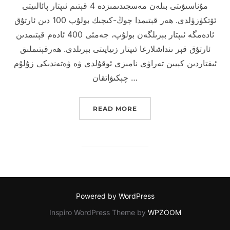
مۇناسىۋىتى بىلەن مەسجىدىمىزدە 4 قېتىم ئىپتار پائالىيتى
ئۆتكۈزۈلدى. ھەر قېتىمدا چوڭ-كىچىك بولۇپ 100 دىن ئارتۇق
ئادەمگە ئىپتار بېرىلگەن بولۇپ، جەمئى 400 ئادەم قېتىمدىن
ئارتۇق قېر ىنداشلارغا ئىپتار زىياپىتى بېرىلدى. ھەرقېتىملىق
ئىفتاردىن كېيىن تەراۋى نامىزى ئوقۇلدى ۋە ۋەتەندىكى زۇلۇم
چېكىۋاتقان …
READ MORE
Powered by WordPress
Inspiro WordPress Theme by
WPZOOM