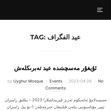
Skip
to
TOGG
content
عيد الفگراف
TAG:
ئۇيغۇر مەسچىتىدە عيد تەبرىكلەش
Posted
by
Uyghur Mosque
Events
2023-04-26
No
on
Comments
ەسسەلامۇ ئەلەيكۈم ئەزىز قېرىنداشلار! 2023 – يىللىق رامىزان
ئېيى مۇناسىۋىتى بىلەن قىلىنغان خىزمەتلەر: 1-بۇ يىل رامىزان